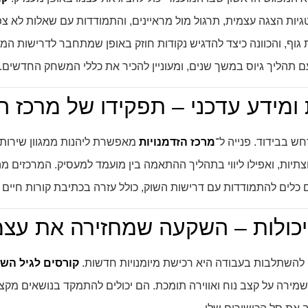
ות הצגה עצמית, תרגול מול מראיינים, והתמודדות עם שאלות לא צפוי
 גוף, והכוונה כיצד להדגיש נקודות חוזק באופן שמתחבר לדרישות ה
 תהליך גיוס במשך שנים, ומעוניין להכיר את כללי המשחק החדשים.
ומידע עדכני – תפקידו של מרכז הז
ש בבידוד. פנייה ל־
מרכז הזדמנויות
מאפשרת ליהנות ממגוון שירותי
וצתיות, ואפילו ליווי בתהליך ההתאמה בין מועמד למעסיק. המרכזים מה
 כלים להתמודדות עם דרישות השוק, כולל עזרה בכתיבת קורות חיים ו
יכולות – השקעה שמחזירה את עצ
 להשתלבות בעבודה היא רכישת מיומנויות חדשות.
קורסים לגיל השל
ירה על קצב נוח ואווירה תומכת. הם יכולים להתמקד בנושאים מקצועיי