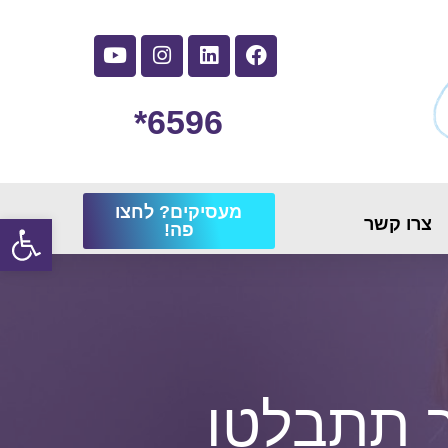
6596*
מעסיקים? לחצו
פתח
צרו קשר
פה!
ך תתבלטו