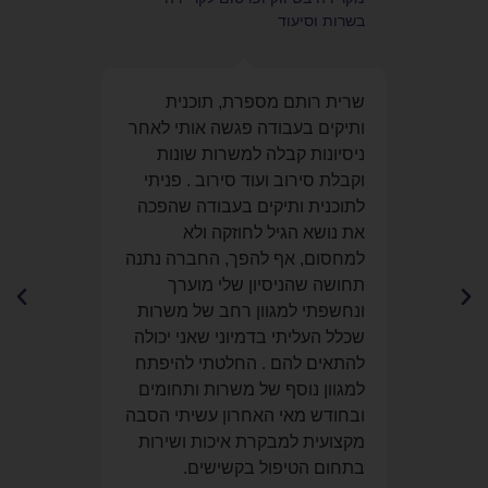
בשרות וסיעוד
לקריאת מאמרים נוספים לחץ כאן
נוי
שרית רותם מספרת, תוכנית
בתו
ותיקים בעבודה פגשה אותי לאחר
לא ה
ת
ניסיונות קבלה למשרות שונות
חיפש
,
וקבלת סירוב ועוד סירוב . פניתי
משר
לתוכנית ותיקים בעבודה שהפכה
לתוכ
ד
את נושא הגיל לחוזקה ולא
אפש
וי
למחסום, אף להפך, החברה נתנה
ליוו
תחושה שהניסיון שלי מוערך
אצל
ונו
ונחשפתי למגוון רחב של משרות
תוכנ
אי
שכלל העליתי בדמיוני שאני יכולה
משר
קת
להתאים להם . החלטתי להיפתח
תואמ
למגוון נוסף של משרות ותחומים
שדר
ובחודש מאי האחרון עשיתי הסבה
מקצועית למבקרת איכות ושירות
בתחום הטיפול בקשישים.