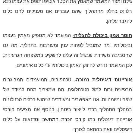
גילם ומצד המועמד שמאמץ את הסטריאוטיפ ותופס את עצמו כלא
רלוונטי.כחלק מהתהליך שהם עוברים אנו מעניקים להם כלים
להגבר עליהן.
חוסר אמון ביכולת להצליח-
המועמד לא מספיק מאמין בעצמו
וביכולותיו, מה שמוביל לפחות ענין ומעורבות בתהליך. מה גם
שהסביבה משדרת שבגיל זה עלינו להשקיע במשפחה הגרעינית,
לכן המועמד נדרש לחיזוק האמון ביכולותיו ע"י כלים אימוניים.
אוריינות דיגיטלית נמוכה-
טכנופוביה, המועמדים המבוגרים
מרגישים זרות למול הטכנולוגיה. מה שמצריך מהם למידה של
שפה ומיומנויות. אנו מאפשרים ומעודדים שימוש בכלים טכנולוגים
במהלך התהליך בכדי לייצור ביטחון. בנוסף אנו מציעים קורסי
אוריינות דיגטלית כמו
קורס הכרת המחשב
וסדנאות על כלים
דיגיטליים וזאת בהתאם לצורך.