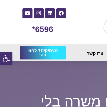
6596*
מעסיקים? לחצו
פתח
צרו קשר
פה!
 משרה בלי