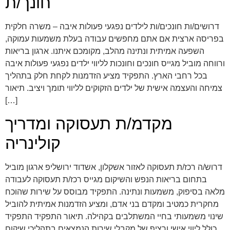
חונך/ת
דרושים/ות חונכים/ות לילדים נפגעי פעולות איבה – משרה חלקית
בפריסה ארצית אם אתם מחפשים עבודה בעלת משמעות עמוקה,
השפעה אמיתית ונתינה מהלב, מקומכם איתנו. ארגון בריאות
ורווחה מוביל מגייס חונכים וחונכות לליווי ילדים נפגעי פעולות איבה
בכל רחבי הארץ. התפקיד מציע הזדמנות לקחת חלק בתהליך
צמיחה והעצמה אישית של ילדים הזקוקים לליווי תומך ויציב. תיאור
[…]
מקדמ/ת תעסוקה ומדריך
קולינריה
דרוש/ה רכז/ת תעסוקה לאזור אשקלון, אשדוד ירושליפ ארגון מוביל
בתחום בריאות הנפש והשיקום מגייס רכז/ת תעסוקה לעבודה
מלאה בסיפוק, משמעות ונתינה. התפקיד מבוסס על שירות שהוכח
מחקרית כמטיב ומקדם בני אדם, ומציע הזדמנות אמיתית להוביל
שינוי משמעותי בחיי המשתלבים בקהילה. תיאור התפקיד התפקיד
כולל ליווי אישי ורציף של מקבלי שירות הנמצאים בתהליכי שיקום