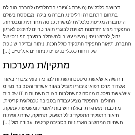
דרוש/ה כלכלן/ית (משרת ג`וניור / התחלתית) לחברה מובילה
בתחום התחבורה והליסינג חברה מובילה ומבוססת בעולם
התחבורה מגייסת כלכלן/ית למשרת כניסה תחרותית ומבטיחה.
התפקיד מציע הזדמנות מצוינת לבוגרי תואר טריים להיכנס לארגון
גדול, לרכוש ניסיון מעשי עשיר ולהשתלב במערך הפיננסי של
החברה. תיאור התפקיד התפקיד כולל הכנה, ניתוח ובדיקה שוטפת
של דוחות כלכליים, עריכת ניתוחים אנליטיים […]
מתקין/ת מערכות
דרוש/ה איש/אשת סיסטם ותשתיות למרכז רפואי ציבורי באזור
אשדוד מרכז רפואי ציבורי ומוביל באזור אשדוד והסביבה מגייס
איש/אשת סיסטם מנוסה להשתלבות בצוות תשתיות ה-IT של בית
החולים. התפקיד מציע עבודה בסביבה טכנולוגית קריטית,
מורכבת ומאתגרת, בעלת חשיבות לאומית ומשמעות עמוקה.
תיאור התפקיד התפקיד כולל תפעול, תחזוקה, שדרוג ופיתוח
תשתיות המחשוב הארגוניות בסביבה קריטית, עבודה מול […]