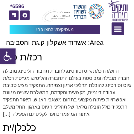
6596*
מעסיקים? לחצו פה!
Area:
אשדוד אשקלון ק.גת והסביבה
פתח
רכז/ת כ`א
דרוש/ה רכז/ת גיוס וסורסינג לחברת תחבורה וליסינג מובילה
חברה מובילה ומבוססת בעולם התחבורה והליסינג מגייסת רכז/ת
גיוס וסורסינג להובלת תהליכי ארגון וצמיחה. התפקיד מציע סביבת
עבודה דינמית, מקצועית ומקדמת, המשלבת עשייה מגוונת
ואפשרויות פיתוח מקצועי בתחום משאבי האנוש. תיאור התפקיד
התפקיד כולל הובלה מלאה של תהליכי הגיוס בארגון, החל משלב
איתור המועמדים ועד לקליטתם הפעילה. […]
כלכלן/ית