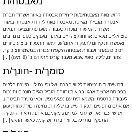
מאבטח/ת
דרושים/ות מאבטחים/ות ליחידת אבטחה באזור אשדוד חברת
אבטחה מובילה מגייסת מאבטחים/ות ליחידת אבטחה באזור
אשדוד. המשרה מוכרת כעבודה מועדפת ומציעה תנאים
סוציאליים מלאים, ארוחות צהריים באתר, מענקים כספיים נדיבים
ואפשרויות קידום לתפקידי אחמ`ש. תיאור התפקיד ביצוע סיורים
רכובים באתר ועבודת אבטחה היקפית עבודה במשמרות: בוקר,
צהריים, לילה וסופי שבוע מעבר קורס מתקדם ב` (8 ימים) […]
סומך/ת -חונך/ת
דרושים/ות חונכים/ות לליווי חברתי של נכי צה`ל – משרה חלקית
בפריסה ארצית ארגון בריאות ורווחה מוביל מגייס חונכים וחונכות
לעבודה פרטנית ומשמעותית עם נפגעי נפש, זכאי משרד הביטחון.
אם אתם מחפשים תפקיד שיש בו שליחות, נתינה ויכולת להוות עוגן
אנושי עבור אלו שתרמו למדינה, מקומכם איתנו. תיאור התפקיד
התפקיד מתרכז בליווי חברתי ושיקומי, כאשר הדגש […]