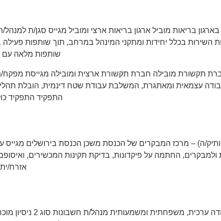
רגון בריאות מוביל ארגון בריאות ארצי ומוביל מגייס סגן/ת למנהל/
ת השירות בכלל יחידות ומתקני המינהל במרחב, תוך שותפות פעילה 
שותפות מלאה עם מנ
ת תקשורת מובילה חברת תקשורת ארצית ומובילה מגייסת מפקח/ת 
דה עצמאית ומאתגרת, המשלבת עבודת שטח דינמית, הובלת תהליכי ב
התפקיד התפקיד כול
ת ותיק/ה) – מרכז המבקרים של הכנסת משכן הכנסת בירושלים מגייס
 ולמבקרים, החתמה על פיקדונות, בדיקת תקינות המכשירים, ואיסופם 
אזרח/ית ותיק/ה
דרושים/ות לאולפנת בנות בק