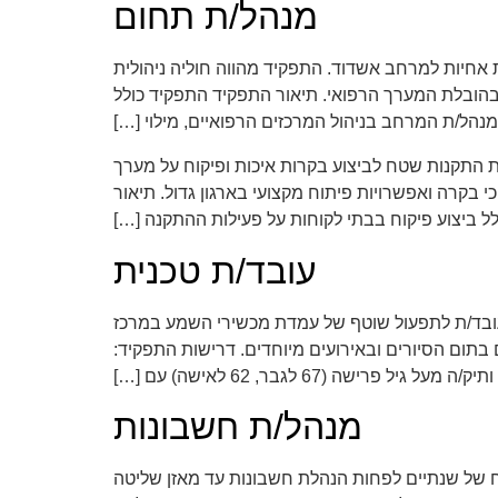
מנהל/ת תחום
ת אחיות למרחב אשדוד. התפקיד מהווה חוליה ניהולית
בהובלת המערך הרפואי. תיאור התפקיד התפקיד כולל
הל/ת המרחב בניהול המרכזים הרפואיים, מילוי […]
התקנות שטח לביצוע בקרות איכות ופיקוח על מערך
קרה ואפשרויות פיתוח מקצועי בארגון גדול. תיאור
ל ביצוע פיקוח בבתי לקוחות על פעילות ההתקנה […]
עובד/ת טכנית
 עובד/ת לתפעול שוטף של עמדת מכשירי השמע במרכז
בתום הסיורים ובאירועים מיוחדים. דרישות התפקיד:
 מעל גיל פרישה (67 לגבר, 62 לאישה) עם […]
מנהל/ת חשבונות
ריית משה סביבת עבודה ערכית, משפחתית ומשמעותית מנהל/ת חשבונות סוג 2 ניסיון מוכח של שנתיים לפחות הנהלת חשבונות עד מאזן שליטה