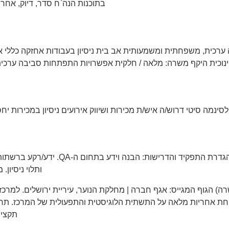
בתוכנות הנה`ח סדר, דיוק, אחר
רכית, משפחתית ומשמעותית אב בית ניסיון בעבודות אחזקה כללי אחר
נוכית היקף משרה: מלאה / חלקית אפשרויות התפתחות סביבה ערכית 
לסינמה סיטי דרוש/ה איש/ת מכירות ושיווק אירועים ניסיון במכירות יח
ותלוי ניסיון
ת תפעול למרכז ליזמות חברתית (100% משרה) הגוף המגייס: אגף חברה | מחלקת הנוער, עירי
קחת אחריות מלאה על התשתית הלוגיסטית והתפעולית של המרכז. תחומ
תקציב