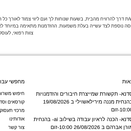
ת דרך להרוויח מהבית, בשעות שנוחות לך ועם ליווי צמוד לאורך כ
סה נוספת לצד עשייה בעלת משמעות. ההזדמנות מתאימה במיוחד לאנשי 
צוות רפואי, לעוסק
אות
מחפשי עבו
דנא- תקשורת שמייצרת חיבורים והזדמנויות
חיפוש משרות
בהנחית מננה מירילאשוילי ב 19/08/2026
קורסאים וסד
10:-זום
מרכזי תעסוק
סדנא- הכנה לראיון עבודה בשילוב ai- בהנחית
אודותינו
רן אברהם ב 26/08/2026 10:00-זום
צור קשר