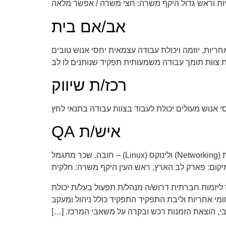
יות וראש גדול היקף משרה: חצי משרה / אפשר מלאה
אב/אם בית
יות, יוזמה ויכולת עבודה עצמאית יחסי אנוש טובים
צוות תומך עבודה משמעותית תפקיד שנותנים לו לב
רכז/ת שיווק
סי אנוש מעולים יכולת לעבוד בצוות עבודה בתנאי לחץ
איש/ת QA
דרוש/ה: איש/ת QA עם רקע טכנולוגי (משרה חלקית) הגדרת התפקיד והדרישות: הבנה וידע בתחום ה-QA. ידע/רקע ברשתות (Networking) ולינוקס (Linux) – חובה. שכר מתגמל
. מיקום: פארק לב הארץ, ראש העין היקף משרה: חלקית
ית ירושלים. למרכז ליזמות חברתית דרוש/ה מנהל/ת תפעול בעל/ת יכולת
י אחריות וליבת התפקיד התפקיד כולל ניהול ומעקב
י, הוצאת הזמנות רכש ובקרה על משאבי המרכז. […]