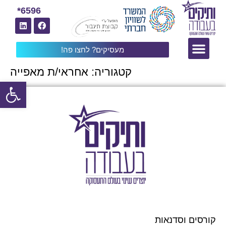
6596*
מעסיקים? לחצו פה!
קטגוריה:
אחראי/ת מאפייה
פתח
קורסים וסדנאות