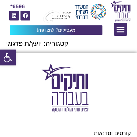
6596*
מעסיקים? לחצו פה!
קטגוריה:
יועץ/ת פדגוגי
פתח
קורסים וסדנאות