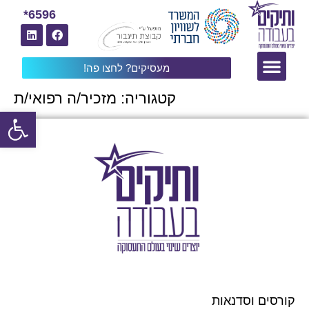
6596*
מעסיקים? לחצו פה!
קטגוריה:
מזכיר/ה רפואי/ת
פתח
קורסים וסדנאות