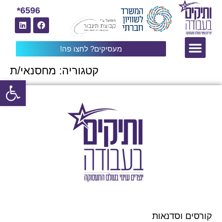
6596*
מעסיקים? לחצו פה!
קטגוריה:
מחסנאי/ת
פתח
קורסים וסדנאות