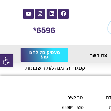
6596*
מעסיקים? לחצו
פתח
צרו קשר
פה!
קטגוריה:
מנהל/ת חשבונות
דה
צור קשר
טלפון: *6596