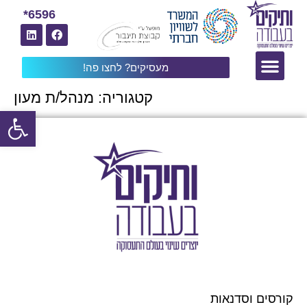
6596*
מעסיקים? לחצו פה!
קטגוריה:
מנהל/ת מעון
פתח
קורסים וסדנאות