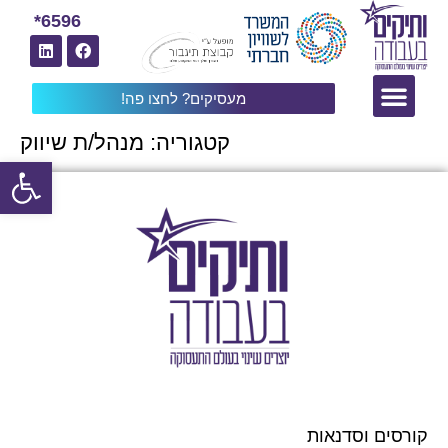
6596*
מעסיקים? לחצו פה!
קטגוריה:
מנהל/ת שיווק
פתח
קורסים וסדנאות