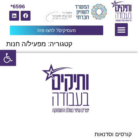
6596*
מעסיקים? לחצו פה!
קטגוריה:
מפעיל/ה חנות
פתח
קורסים וסדנאות