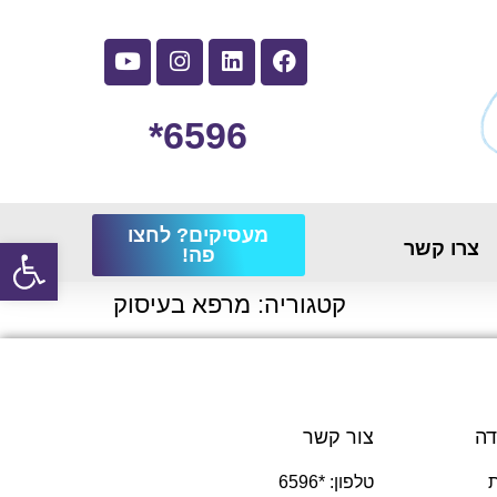
6596*
מעסיקים? לחצו
פתח
צרו קשר
פה!
קטגוריה:
מרפא בעיסוק
דה
צור קשר
טלפון: *6596