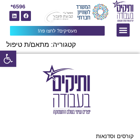
6596*
מעסיקים? לחצו פה!
קטגוריה:
מתאם/ת טיפול
פתח
קורסים וסדנאות