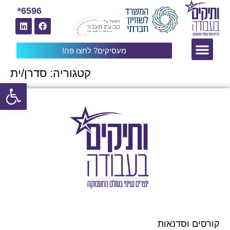
6596*
מעסיקים? לחצו פה!
קטגוריה:
סדרן/ית
פתח
קורסים וסדנאות