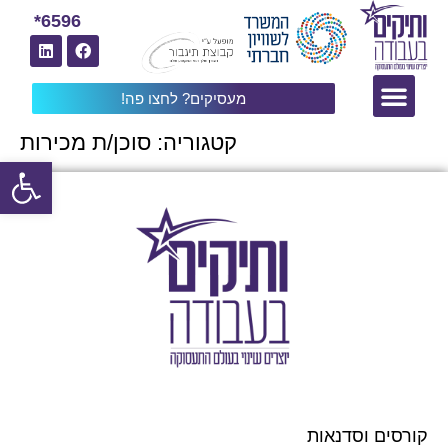
6596*
מעסיקים? לחצו פה!
קטגוריה:
סוכן/ת מכירות
פתח
קורסים וסדנאות