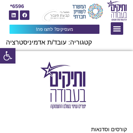
6596*
מעסיקים? לחצו פה!
קטגוריה:
עובד/ת אדמיניסטרציה
פתח
קורסים וסדנאות