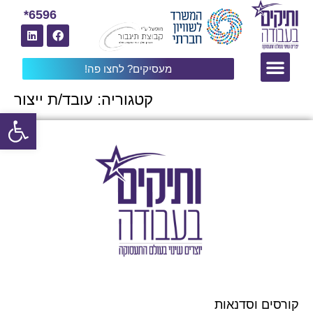
6596*
מעסיקים? לחצו פה!
קטגוריה:
עובד/ת ייצור
פתח
קורסים וסדנאות