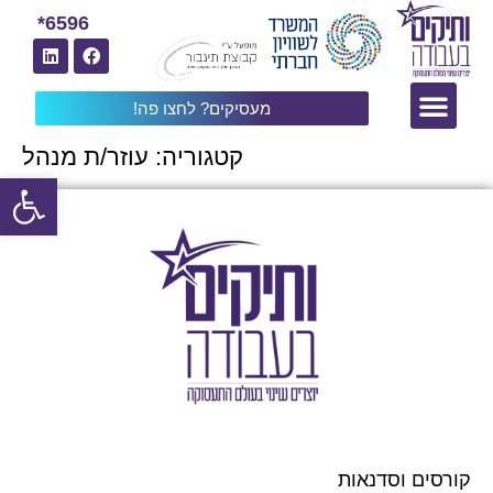
6596*
מעסיקים? לחצו פה!
קטגוריה:
עוזר/ת מנהל
פתח
קורסים וסדנאות