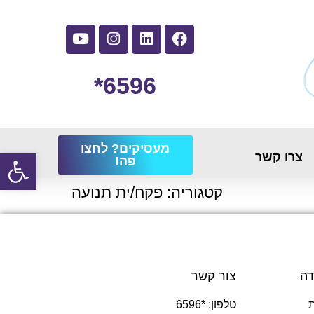
6596*
מעסיקים? לחצו
פתח
צרו קשר
פה!
קטגוריה:
פקח/ית תנועה
דה
צור קשר
טלפון: *6596