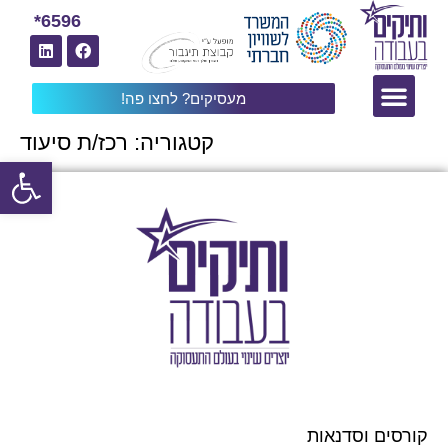
6596*
מעסיקים? לחצו פה!
קטגוריה:
רכז/ת סיעוד
פתח
קורסים וסדנאות