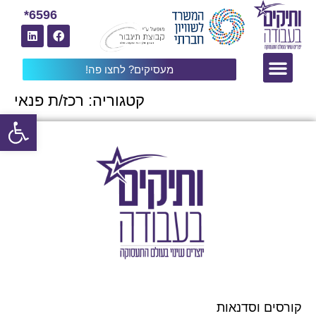
6596*
מעסיקים? לחצו פה!
קטגוריה:
רכז/ת פנאי
פתח
קורסים וסדנאות