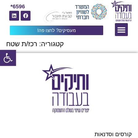
6596*
מעסיקים? לחצו פה!
קטגוריה:
רכז/ת שטח
פתח
קורסים וסדנאות