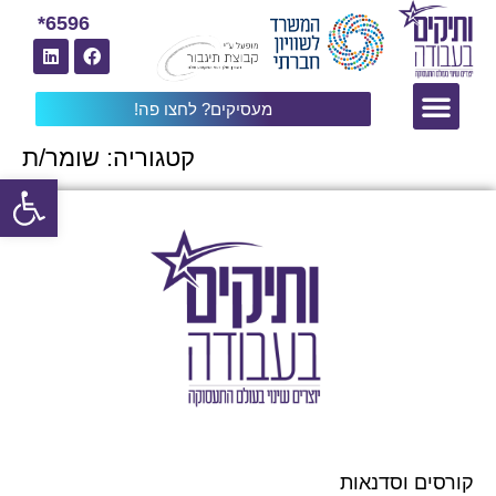
6596*
מעסיקים? לחצו פה!
קטגוריה:
שומר/ת
פתח
קורסים וסדנאות