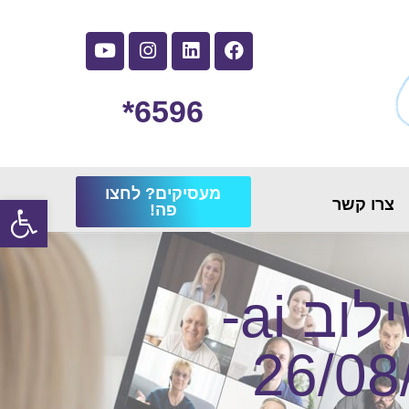
6596*
מעסיקים? לחצו
פתח
צרו קשר
פה!
סדנא- הכנה לראיון עבודה בשילוב ai-
הם ב 26/08/2026