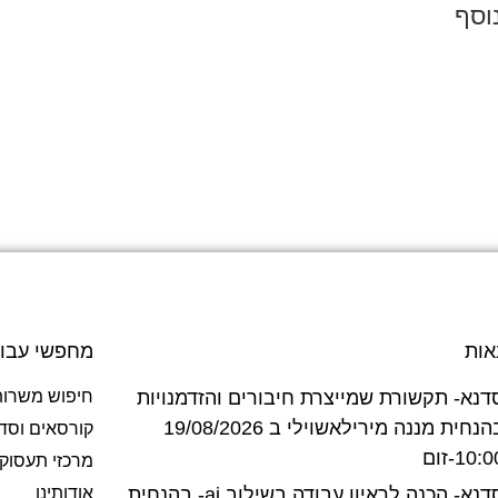
וסף
אות
מחפשי עבו
דנא- תקשורת שמייצרת חיבורים והזדמנויות
חיפוש משרות
בהנחית מננה מירילאשוילי ב 19/08/2026
קורסאים וסד
10:-זום
מרכזי תעסוק
סדנא- הכנה לראיון עבודה בשילוב ai- בהנחית
אודותינו