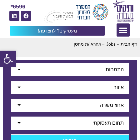
6596*
מעסיקים? לחצו פה!
דף הבית
»
Jobs
»
אחראי/ת מחסן
פתח
התמחות
איזור
אחוז משרה
תחום תעסוקתי