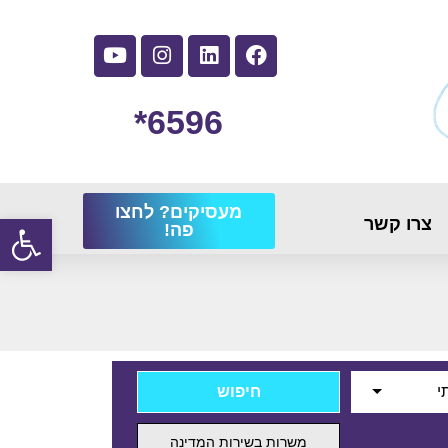
6596*
מעסיקים? לחצו
פתח
צרו קשר
פה!
י
משרות בשירות המדינה