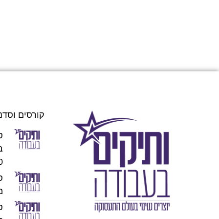
קורסים וסדנ
ס
00
מו