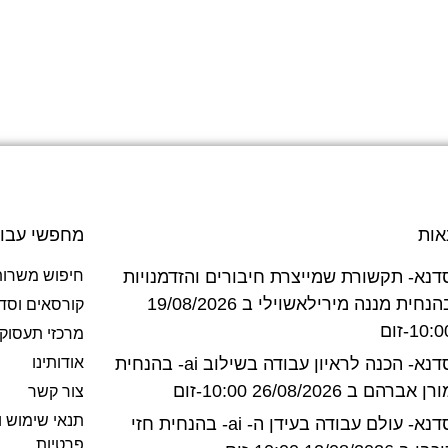
אות
מחפשי עבו
דנא- תקשורת שמייצרת חיבורים והזדמנויות
חיפוש משרות
בהנחית מננה מירילאשוילי ב 19/08/2026
קורסאים וסד
10:-זום
מרכזי תעסוק
סדנא- הכנה לראיון עבודה בשילוב ai- בהנחית
אודותינו
רן אברהם ב 26/08/2026 10:00-זום
צור קשר
תנאי שימוש ו
סדנא- עולם עבודה בעידן ה- ai- בהנחית חזי
פרטיות