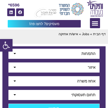
6596*
מעסיקים? לחצו פה!
דף הבית
»
Jobs
»
איש/ת אחזקה
פתח
התמחות
איזור
אחוז משרה
תחום תעסוקתי