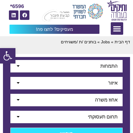
6596*
מעסיקים? לחצו פה!
דף הבית
»
Jobs
»
בוחנים /ת /משגיחים
פתח
התמחות
איזור
אחוז משרה
תחום תעסוקתי