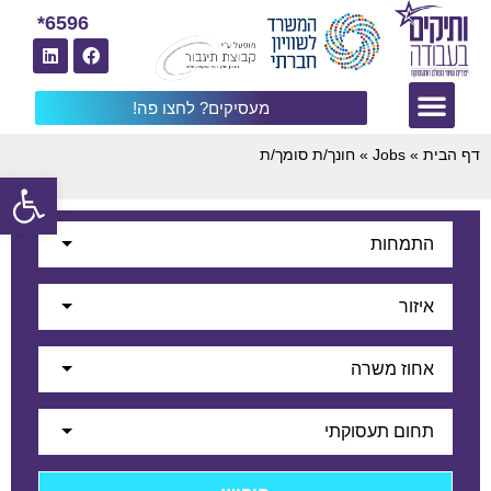
6596*
מעסיקים? לחצו פה!
דף הבית
»
Jobs
»
חונך/ת סומך/ת
פתח
התמחות
איזור
אחוז משרה
תחום תעסוקתי