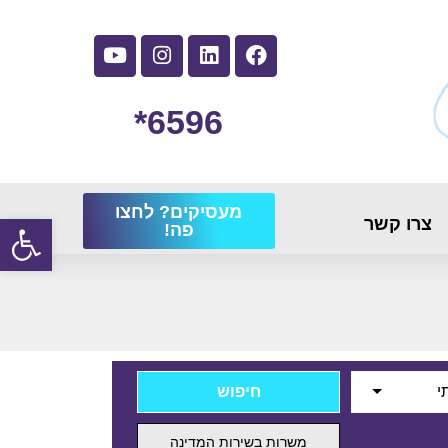
6596*
מעסיקים? לחצו
פתח
צרו קשר
פה!
י
משרות בשירות המדינה