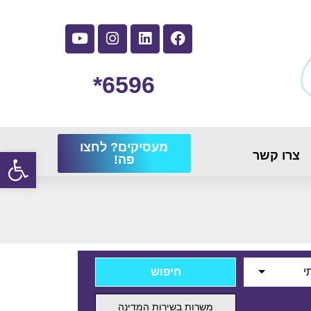
6596*
מעסיקים? לחצו
פתח
צרו קשר
פה!
י
משרות בשירות המדינה