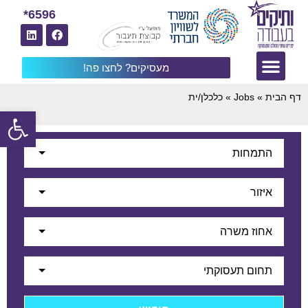
6596*
מעסיקים? לחצו פה!
דף הבית
»
Jobs
»
כלכלן/ית
פתח
התמחות
איזור
אחוז משרה
תחום תעסוקתי