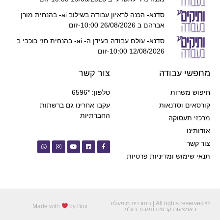
סדנא- הכנה לראיון עבודה בשילוב ai- בהנחית מורן
אברהם ב 26/08/2026 10:00-זום
סדנא- עולם עבודה בעידן ה- ai- בהנחית חזי כוכבי ב
12/08/2026 10:00-זום
מחפשי עבודה
צור קשר
חיפוש משרות
טלפון: *6596
קורסאים וסדנאות
עקבו אחרינו גם ברשתות
החברתיות
מרכזי תעסוקה
אודותינו
צור קשר
תנאי שימוש ומדיניות פרטיות
© All rights reserved | התוכנית מופעלת
Made with
by Box
באמצעות קבוצת תיגבור בע"מ