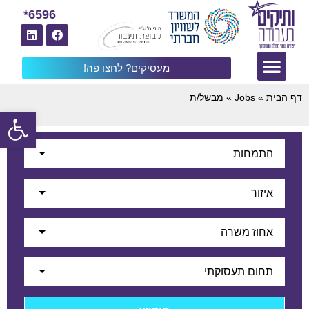
6596*
מעסיקים? לחצו פה!
דף הבית
»
Jobs
»
מבשל/ת
פתח
התמחות
איזור
אחוז משרה
תחום תעסוקתי