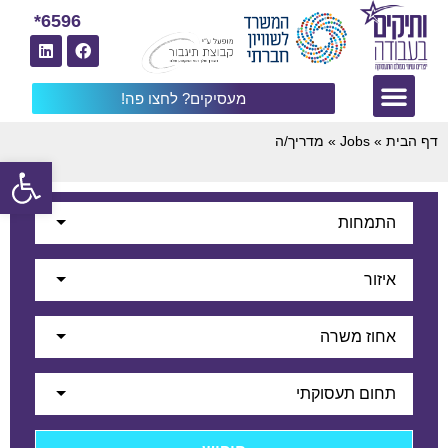
6596*
מעסיקים? לחצו פה!
דף הבית
»
Jobs
»
מדריך/ה
פתח
התמחות
איזור
אחוז משרה
תחום תעסוקתי