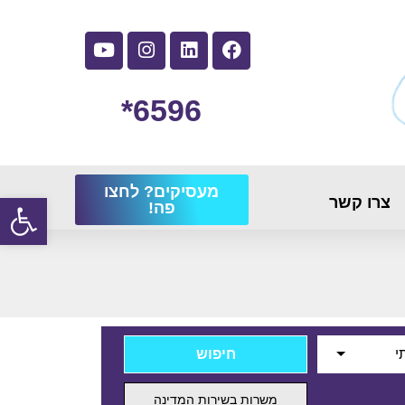
6596*
מעסיקים? לחצו
פתח
צרו קשר
פה!
י
משרות בשירות המדינה