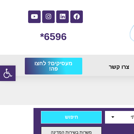
6596*
מעסיקים? לחצו
פתח
צרו קשר
פה!
י
משרות בשירות המדינה