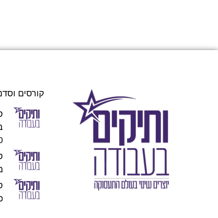
קורסים וסדנ
ס
00
מו
כוכ