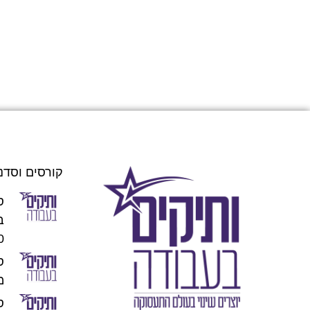
קורסים וסדנ
ס
00
מו