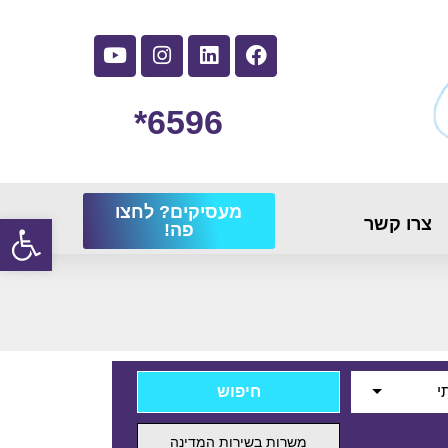
6596*
מעסיקים? לחצו
פתח
צרו קשר
פה!
י
משרות בשירות המדינה