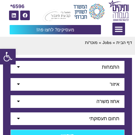
6596*
מעסיקים? לחצו פה!
דף הבית
»
Jobs
»
מוכר/ת
פתח
התמחות
איזור
אחוז משרה
תחום תעסוקתי