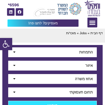
6596*
מעסיקים? לחצו פה!
דף הבית
»
Jobs
»
מוכר/ת
פתח
התמחות
איזור
אחוז משרה
תחום תעסוקתי