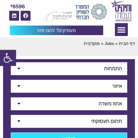
6596*
מעסיקים? לחצו פה!
דף הבית
»
Jobs
»
מוקדן/ית
פתח
התמחות
איזור
אחוז משרה
תחום תעסוקתי