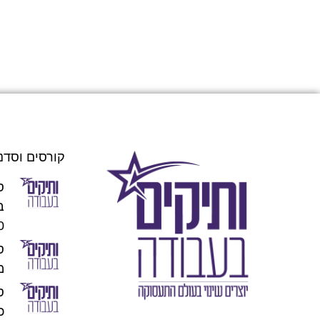
קורסים וסדנ
ס
00
מו
כוכ