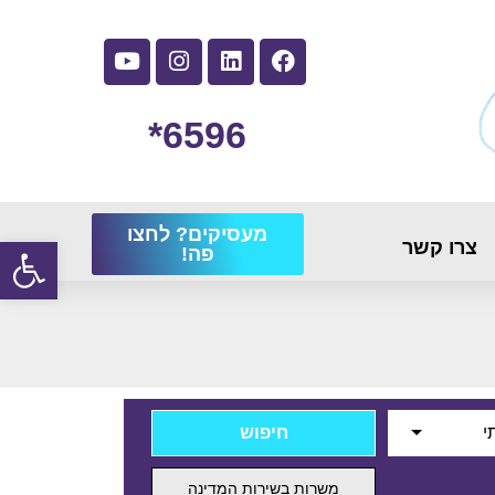
6596*
מעסיקים? לחצו
פתח
צרו קשר
פה!
י
משרות בשירות המדינה