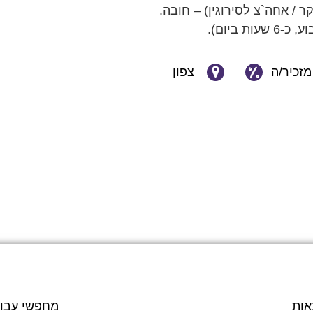
ר / אחה`צ לסירוגין) – חובה.
מזכיר/ה
צפון
אות
מחפשי עבו