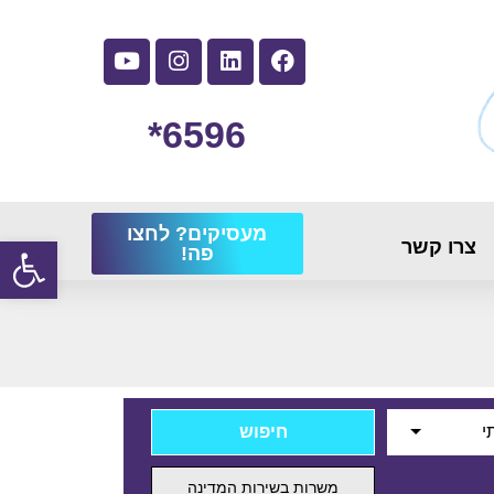
6596*
מעסיקים? לחצו
פתח
צרו קשר
פה!
י
משרות בשירות המדינה