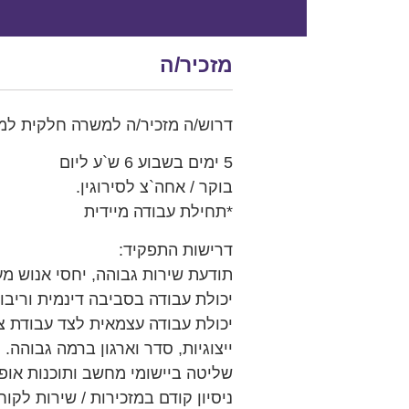
מזכיר/ה
דרוש/ה מזכיר/ה למשרה חלקית למ
5 ימים בשבוע 6 ש`ע ליום
בוקר / אחה`צ לסירוגין.
*תחילת עבודה מיידית
דרישות התפקיד:
תודעת שירות גבוהה, יחסי אנוש מע
יכולת עבודה בסביבה דינמית וריבוי משימות (g
יכולת עבודה עצמאית לצד עבודת צו
ייצוגיות, סדר וארגון ברמה גבוהה.
שליטה ביישומי מחשב ותוכנות אופיס (Word, Excel) – 
ניסיון קודם במזכירות / שירות לקוח