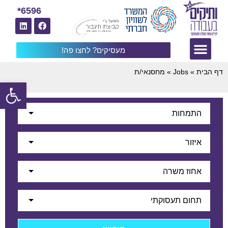
6596*
מעסיקים? לחצו פה!
דף הבית
»
Jobs
»
מחסנאי/ת
פתח
התמחות
איזור
אחוז משרה
תחום תעסוקתי