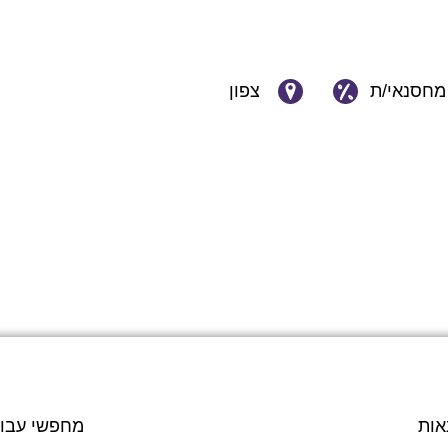
מחסנאי/ת
צפון
אות
מחפשי עבו