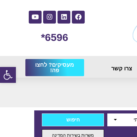
6596*
מעסיקים? לחצו
פתח
צרו קשר
פה!
י
משרות בשירות המדינה