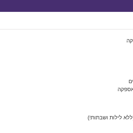
קה
ם
אספקה