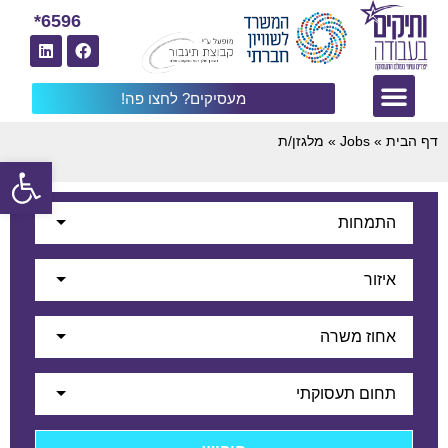
6596*
מעסיקים? לחצו פה!
דף הבית
»
Jobs
»
מלגזן/ת
פתח
התמחות
איזור
אחוז משרה
תחום תעסוקתי