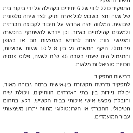
תיאור התפקיד
התפקיד כולל ליווי של 6 יחידים בקהילה על ידי ביקור בית
של שעה וחצי בשבוע לכל אזרח ותיק, לצד שיחה טלפונית
שבועית. המלווה יהיה אחראי על חיבור לקבוצה חברתית
ולמענים קהילתיים באזור, וכן יידרש להשתתף בהכשרה
ומפגשי צוות אחת לחודש באמצעות זום או באופן
פרונטלי. היקף המשרה נע בין 8 ל-10 שעות שבועיות,
והתגמול הינו שעתי בגובה 45 ש`ח לשעה, פלוס פנסיה
וזכויות סוציאליות מלאות.
דרישות התפקיד
לתפקיד נדרשת תקשורת בין-אישית ברמה גבוהה מאוד,
יכולת ניידות בין בתי האזרחים הוותיקים, ויכולת שיח
והובלת מפגש אישי איכותי בבית הקשיש. רקע בתחום
הטיפולי, החברתי או הגרונטולוגי מהווה יתרון משמעותי
עבור המועמדים.